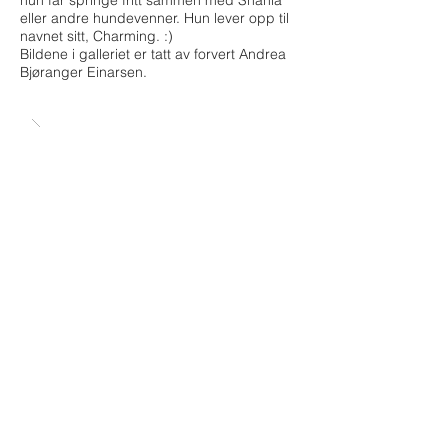
hun får springe fritt sammen med Shania
eller andre hundevenner. Hun lever opp til
navnet sitt, Charming. :)
Bildene i galleriet er tatt av forvert Andrea
Bjøranger Einarsen.