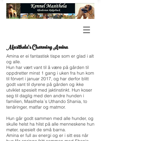
Masithela's Charming Amina
Amina er ei fantastisk tispe som er glad i alt
og alle.
Hun har vært vant til å være på gården til
oppdretter minst 1 gang i uken fra hun kom
til fórvert i januar 2017, og har derfor blitt
godt vant til dyrene på gården og ikke
utviklet spesielt med jaktinstinkt. Hun koser
seg til daglig med den andre hunden i
familien, Masithela´s Uthando Shania, to
tenåringer, matfar og matmor.
Hun går godt sammen med alle hunder, og
skulle helst ha hilst på alle menneskene hun
møter, spesielt de små barna.
Amina er full av energi og er i sitt ess når