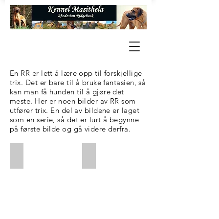
En RR er lett å lære opp til forskjellige
trix. Det er bare til å bruke fantasien, så
kan man få hunden til å gjøre det
meste. Her er noen bilder av RR som
utfører trix. En del av bildene er laget
som en serie, så det er lurt å begynne
på første bilde og gå videre derfra.
Fåvne lærer å bli servicehund. Her skal han hente ei brusflas
Fåvne ser flaska og plukker den opp.