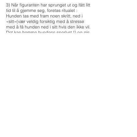
3) Når figuranten har sprunget ut og fått litt
tid til å gjemme seg, foretas ritualet :
Hunden tas med fram noen skritt, ned i
«sitt»(vær veldig forsiktig med å stresse
med å få hunden ned i sitt hvis den ikke vil.
Det kan hemme hundens sporlyst !) og gis
så kommandoen : «gå spor»
Hunden vil da raskt bevege seg til det
stedet der figuranten forsvant, og ta opp
sporet derfra.
Hundeføreren skal hele tiden ha hunden i
sporline. Linen skal, om mulig, henge løst
etter hunden på bakken slik at den ikke
henger seg opp i noe. Dersom hunden
arbeider for fort, må linen holdes av
hundeføreren. Da er det veldig viktig at
linen ikke holdes slik at den hemmer
hunden i arbeidet, men at den glir fint i
terrenget. Linen skal uansett kun holdes i
enden.
4) Når hunden har funnet figuranten, skal
figuranten umiddelbart ta frem gjenstanden
og LEKE masse med hunden !