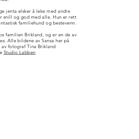
ge jenta elsker å leke med andre
r snill og god med alle. Hun er rett
fantastisk familiehund og bestevenn.
os familien Brikland, og er en de av
es. Alle bildene av Sansa her på
t av fotograf Tina Brikland
Se
Studio Labben