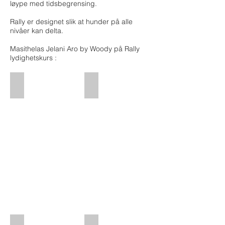
løype med tidsbegrensing.
Rally er designet slik at hunder på alle
nivåer kan delta.
Masithelas Jelani Aro by Woody på Rally
lydighetskurs :
Masithelas Jelani Aro by Woody på Rally lydighetskurs
Masithelas Jelani Aro by Woody på Ra