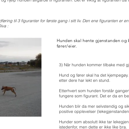
hjelp hunden avgårde til figuranten. Det er viktig at figuranten da 
øring til 3 figuranter for første gang i sitt liv. Den ene figuranten er
iva :
Hunden skal hente gjenstanden og b
fører/eier.
3) Når hunden kommer tilbake med gj
Hund og fører skal ha det kjempegøy.
etter dere har lekt en stund.
Etterhvert som hunden forstår gangen
fungere som figurant. Det er da en beg
Hunden blir da mer selvstendig og sikk
positive opplevelser (lekegjenstanden
Hunder som absolutt ikke tar lekegjen
istedenfor, men dette er ikke like bra.