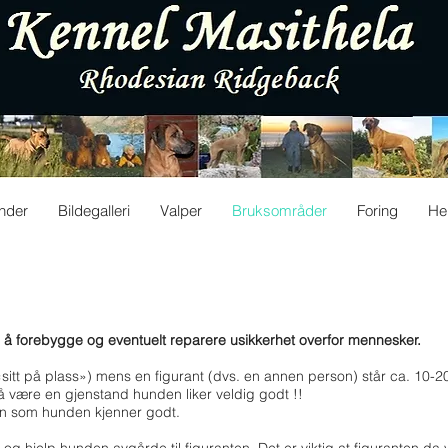
nder
Bildegalleri
Valper
Bruksområder
Foring
He
 å forebygge og eventuelt reparere usikkerhet overfor mennesker.
«sitt på plass») mens en figurant (dvs. en annen person) står ca. 10-2
å være en gjenstand hunden liker veldig godt !!
on som hunden kjenner godt.