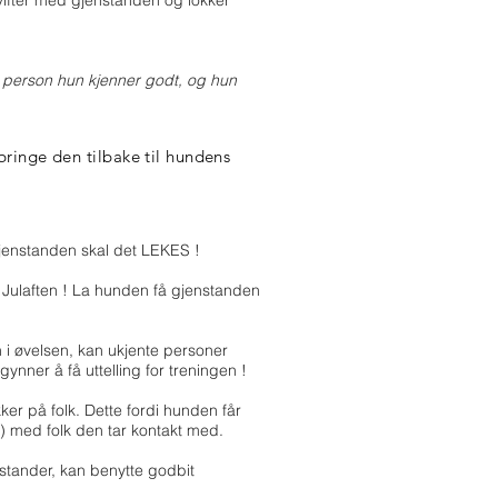
vifter med gjenstanden og lokker
 en person hun kjenner godt, og hun
ringe den tilbake til hundens
enstanden skal det LEKES !
 Julaften ! La hunden få gjenstanden
 i øvelsen, kan ukjente personer
ynner å få uttelling for treningen !
er på folk. Dette fordi hunden får
) med folk den tar kontakt med.
stander, kan benytte godbit