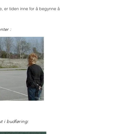
, er tiden inne for å begynne å
nter :
t i budføring: