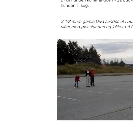
2) Gi hunden kommandoen «gå bud» og 
hunden til seg.
3 1/2 mnd. gamle Diva sendes ut i budf
vifter med gjenstanden og lokker på D