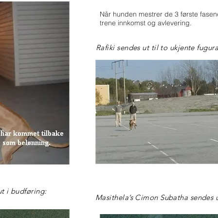
Når hunden mestrer de 3 første fasene
trene innkomst og avlevering.
Rafiki sendes ut til to ukjente fugura
t i budføring:
Masithela’s Cimon Subatha sendes u