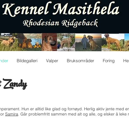
nder
Bildegalleri
Valper
Bruksområder
Foring
He
t Zandy
perament. Hun er alltid like glad og fornøyd. Herlig aktiv jente med en f
mor
Samira
. Går problemfritt sammen med alt og alle, og elsker å leke 