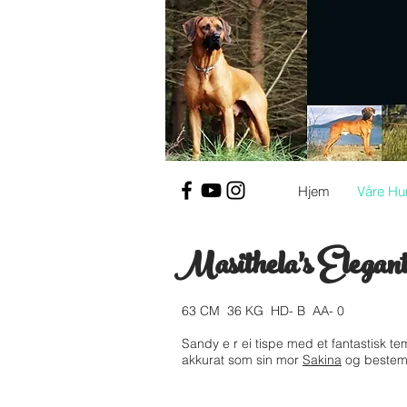
Hjem
Våre Hu
Masithela's Elegan
63 CM 36 KG HD- B AA- 0
Sandy e r ei tispe med et fantastisk tem
akkurat som sin mor
Sakina
og beste